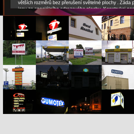
větších rozměrů bez přerušení světelné plochy . Záda 
jsou ze speciálního odrazového plechu. Konstrukci pan
hliníkový rám s výztuhami , do něhož je vypnuta vinylov
Vinyl dobře rozkládá bodové světlo na celou plochu. 
tak šetřit světelné zdroje. Nejčastějším světelným zdro
tohoto provedení je vysokonapěťová zářivka.
JEDNOTLIVÁ PÍSMENA A ZNAKY
podle druhu svícení vyrábíme prosvětlená, či podsvětl
Podle použitého materiálu - z pozinkovaného plechu, 
mosazi, hliníku a pokud si budete přát aby svítila celá
je vyrobíme z plexiskla. Světelným zdrojem zde může 
nebo diody. Tento typ reklamy je často poptáván i v ne
variantě.