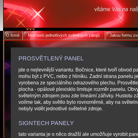
O firmě
Možnosti jednotlivých světelných zdrojů
Jakou formu zvol
PROSVĚTLENÝ PANEL
jde o nejlevnější variantu. Bočnice, které tvoří obvod p
mohu být z PVC, nebo z hliníku. Zadní strana panelu j
vyrobena ze speciálního odrazového plechu. Prosvětl
plocha - opálové plexisklo limituje rozměr panelu. Ob
světelným zdrojem jsou zde lineární zářivky. Hustotu z
volíme tak, aby světlo bylo rovnoměrné, aby na světeln
nebyly vidět jednotlivé světelné zdroje.
SIGNTECH PANELY
tato varianta je o něco dražší ale umožňuje vyrobit pan